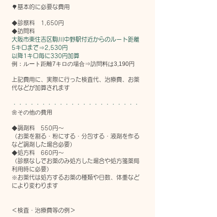
🌳基本的に必要な費用
◆診察料 1,650円
​◆訪問料
大阪市東住吉区駒川中野駅付近からのルート距離
5キロまで⇒2,530円
以降1キロ毎に330円加算
例：ルート距離7キロの場合⇒訪問料は3,190円
上記費用に、実際に行った検査代、治療費、お薬
代などが加算されます
・・・・・・・・・・・・・・・・・・・・・・
🌼その他の費用
◆調剤料 550円～
（お薬を割る・粉にする・分包する・液剤を作る
など調剤した場合必要）
◆処方料 660円～
（診察なしでお薬のみ処方した場合や処方箋薬局
利用時に必要）
※お薬代は処方するお薬の種類や日数、体重など
により変わります
＜検査・治療費等の例＞