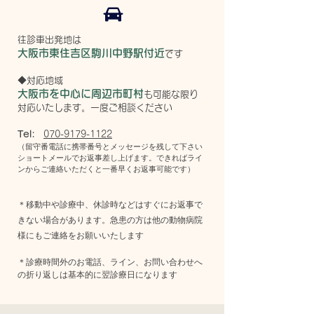
​​往診車出発地は
大阪市東住吉区駒川中野駅付近
です​
◆対応地域
大阪市を中心に​​​​周辺市町村
も可能な限り
対応いたします。
​一度ご相談ください
Tel:
070-9179-1122
（留守番電話に携帯番号と
メッセージを残して下さい
ショートメールでお返事差し上げます。できればライ
ンからご連絡いただくと一番早くお返事可能です）
＊移動中や診療中、休診時などはすぐにお返事で
きない場合があります。急患の方は他の動物病院
様にもご連絡をお願いいたします
＊
診療時間外のお電話、ライン、お問い合わせへ
の折り返しは基本的に翌診療日になります​