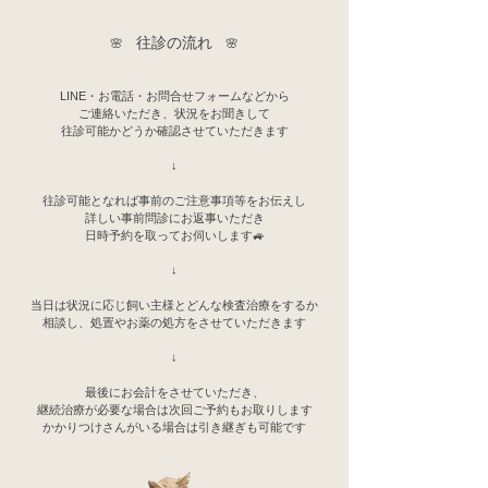
往診の流れ
🌸
🌸
LINE・お電話・お問合せフォームなどから
ご連絡いただき、状況をお聞きして
往診可能かどうか確認させていただきます
↓
往診可能となれば事前のご注意事項等をお伝えし
詳しい事前問診にお返事いただき
日時予約を取ってお伺いします🚙
↓
当日は状況に応じ飼い主様とどんな検査​治療をするか
相談し、処置やお薬の処方をさせていただきます
​↓
最後にお会計をさせていただき、
​継続治療が必要な場合は次回ご予約もお取りします
​かかりつけさんがいる場合は引き継ぎも可能です