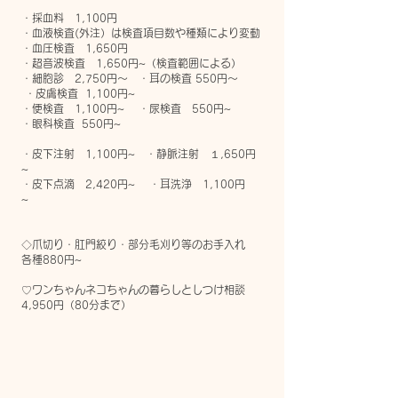
・採血料 1,100円
・血液検査(外注）は検査項目数や種類により変動
・血圧検査 1,650円
・超音波検査 1,650円~（検査範囲による）
・細胞診 2,750円～ ・耳の検査 550円～
・皮膚検査 1,100円~
・便検査 1,100円~ ・尿検査 550円~
・
眼科検査 550円~
・皮下注射 1,100円~ ・静脈注射 １,650円
~
・皮下点滴 2,420円~ ・耳洗浄 1,100円
~
◇爪切り・肛門絞り・部分毛刈り等のお手入れ
各種880円~
♡ワンちゃんネコちゃんの暮らしとしつけ相談
4,950円（80分まで）