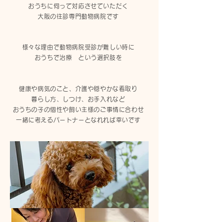
おうちに伺って対応させて
いただく
大阪の往診専門動物病院です​
様々な理由で動物病院受診が難しい時に​​
おうちで治療 という選択肢を
健康や病気のこと、介護や穏やかな看取り
暮らし方、しつけ、
お手入れなど
おうちの子の個性や
飼い主様のご事情に合わせ
一緒に考える
パートナーとなれれば幸いです​​