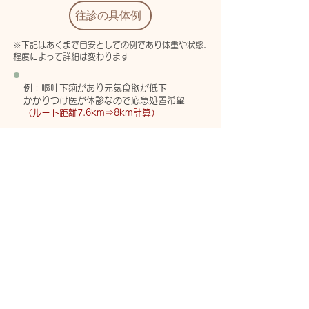
往診の具体例
※下記はあくまで目安としての例であり体重や状態、
程度によって詳細は変わります
例：嘔吐下痢があり元気食欲が低下
かかりつけ医が休診なので応急処置希望
（ルート距離7.6km⇒8km計算）
診察料 1,650円
訪問料 2,530+（330×3）＝3,520円
検便（直接鏡検） 1,100円
皮下点滴 2.420円
注射2種類 1,100×2＝2,200円
（吐き気止め・下痢止め等）
​合計：10,890円
例：こいぬやこねこを迎えたが
ごはんやしつけのことなどどうしたらいい
かわからない
基本的な暮らしやしつけについての指導を