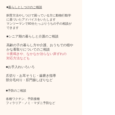
■
暮らしとしつけのご相談
飼育方法やしつけで困っている方に
動物行動学
に基づいたアドバイスをいたします
マンツーマンで80分たっぷり
うちの子の相談が
できます
■シニア期の暮らしと介護のご相談​​​​
高齢の子の暮らし方や介護、
おうちでの穏や
かな看取りについてのご相談​
​※夜鳴きや、なかなか治らない床ずれの
対応方法なども
■お手入れいろいろ
爪切り・お耳そうじ・歯磨き指導
部分毛刈り・肛門腺しぼりなど​
■予防のご相談
各種ワクチン、予防接種
​フィラリア・ノミ・マダニ予防など​